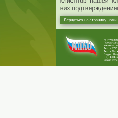
клиентов нашей кл
них подтверждение
Вернуться на страницу номи
НП «Межре
Профессио
Косметоло
Тел. в СПб:
Тел. в Моск
Skype:
Нац
ICQ:
61396
Сайт:
www.