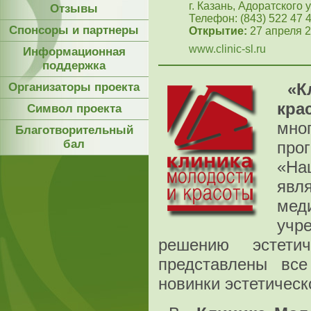
г. Казань, Адоратского у
Отзывы
Телефон: (843) 522 47 4
Спонсоры и партнеры
Открытие:
27 апреля 2
www.clinic-sl.ru
Информационная
поддержка
«К
Организаторы проекта
кр
Символ проекта
мно
Благотворительный
бал
про
«На
яв
мед
учр
решению эстети
представлены все
новинки эстетичес