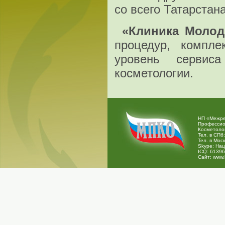
со всего Татарстана
«Клиника Молод
процедур, компле
уровень сервис
косметологии.
НП «Межре
Профессио
Косметоло
Тел. в СПб:
Тел. в Моск
Skype:
Нац
ICQ:
61396
Сайт:
www.