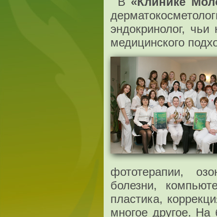
В
«Клинике Мол
дерматокосметол
эндокринолог, чьи
медицинского подхо
фототерапии, озо
болезни, компьют
пластика, коррекц
многое другое. На