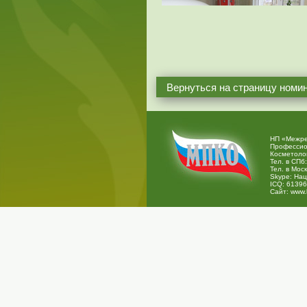
Вернуться на страницу номи
НП «Межре
Профессио
Косметоло
Тел. в СПб:
Тел. в Моск
Skype:
Нац
ICQ:
61396
Сайт:
www.