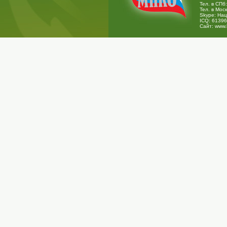
Тел. в СПб:
Тел. в Моск
Skype:
Нац
ICQ:
61396
Сайт:
www.